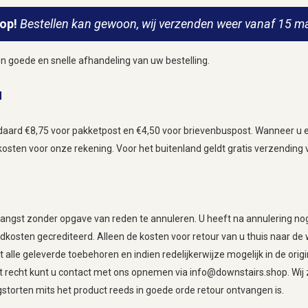
 op!
Bestellen kan gewoon, wij verzenden weer vanaf 15 ma
n goede en snelle afhandeling van uw bestelling.
d
aard €8,75 voor pakketpost en €4,50 voor brievenbuspost. Wanneer u e
osten voor onze rekening. Voor het buitenland geldt gratis verzending 
tvangst zonder opgave van reden te annuleren. U heeft na annulering n
ndkosten gecrediteerd. Alleen de kosten voor retour van u thuis naar de 
alle geleverde toebehoren en indien redelijkerwijze mogelijk in de ori
t recht kunt u contact met ons opnemen via
info@downstairs.shop
. Wi
torten mits het product reeds in goede orde retour ontvangen is.