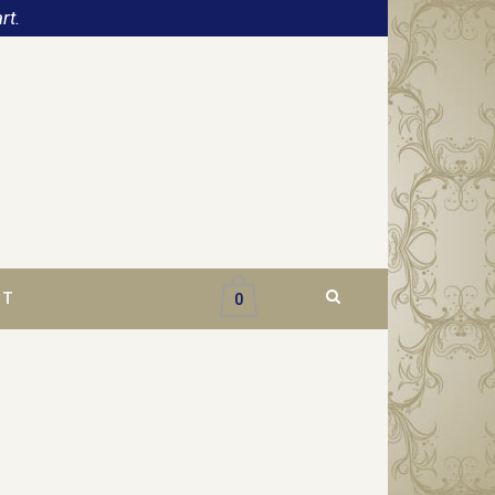
rt.
CT
0