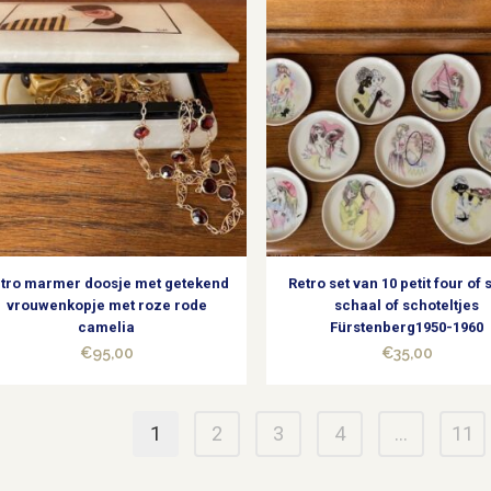
tro marmer doosje met getekend
Retro set van 10 petit four of
vrouwenkopje met roze rode
schaal of schoteltjes
camelia
Fürstenberg1950-1960
€
95,00
€
35,00
1
2
3
4
…
11