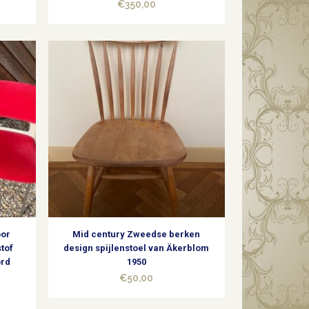
€
350,00
oor
Mid century Zweedse berken
stof
design spijlenstoel van Äkerblom
ord
1950
€
50,00