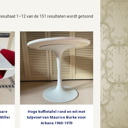
Gesorteerd
esultaat 1–12 van de 151 resultaten wordt getoond
op
nieuwste
uare
Hoge koffietafel rond en wit met
Miller
tulpvoet van Maurice Burke voor
Arkana 1960-1970