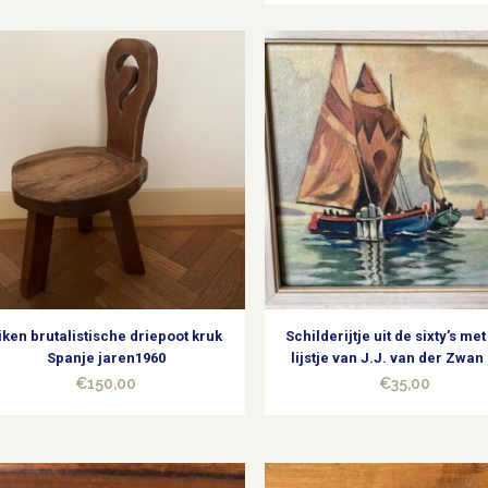
iken brutalistische driepoot kruk
Schilderijtje uit de sixty’s met
Spanje jaren1960
lijstje van J.J. van der Zwan
€
150,00
€
35,00