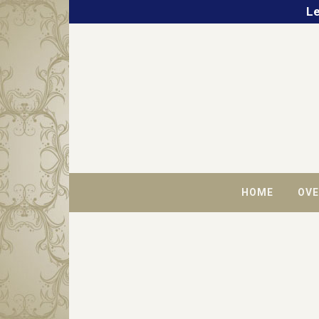
Le
HOME
OVE