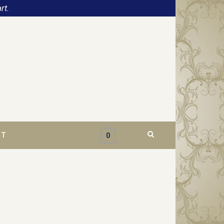
rt.
CT
0