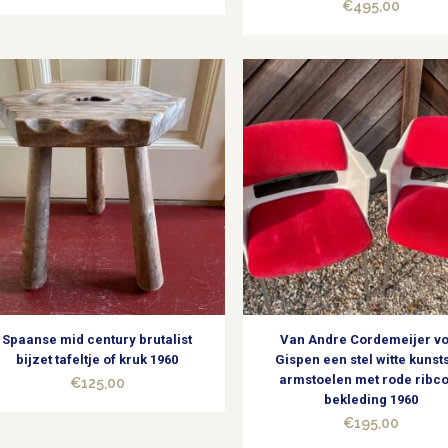
€
495,00
Spaanse mid century brutalist
Van Andre Cordemeijer v
bijzet tafeltje of kruk 1960
Gispen een stel witte kunst
armstoelen met rode ribc
€
125,00
bekleding 1960
€
195,00