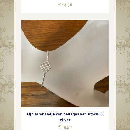
€
44,50
Fijn armbandje van balletjes van 925/1000
zilver
€
29,50