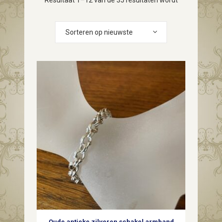
Resultaat 1–12 van de 35 resultaten wordt
Gesorteerd
getoond
Sorteren op nieuwste
op
nieuwste
Oude antieke zilveren schakel armband