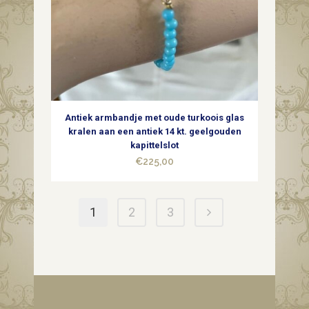
Antiek armbandje met oude turkoois glas
kralen aan een antiek 14 kt. geelgouden
kapittelslot
€
225,00
1
2
3