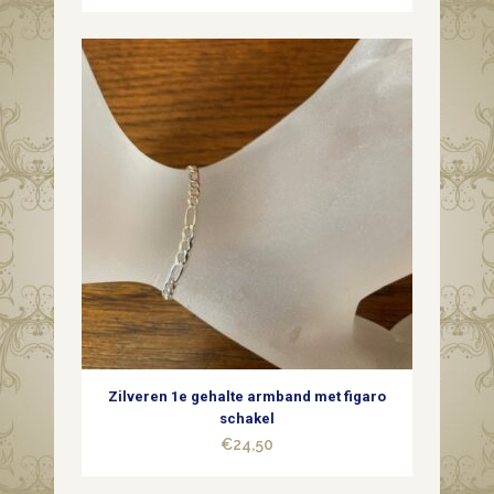
Zilveren 1e gehalte armband met figaro
schakel
€
24,50