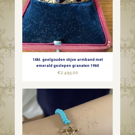
14kt. geelgouden stijve armband met
emerald geslepen granaten 1960
€
2.495,00