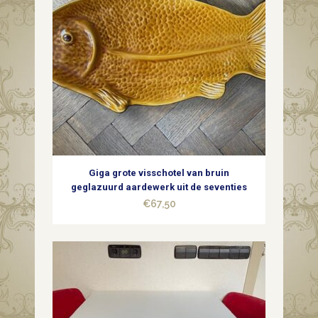
Giga grote visschotel van bruin
geglazuurd aardewerk uit de seventies
€
67,50