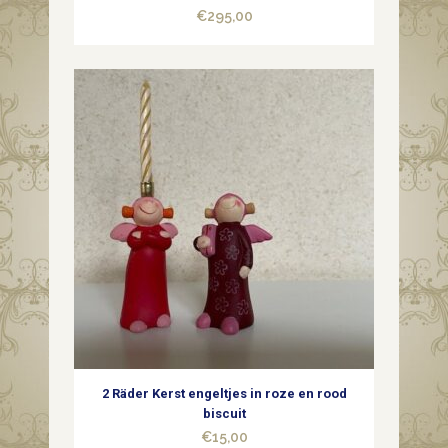
€
295,00
2 Räder Kerst engeltjes in roze en rood
biscuit
€
15,00