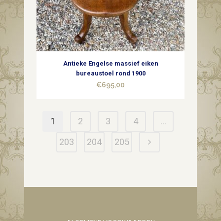
Antieke Engelse massief eiken
bureaustoel rond 1900
€
695,00
1
2
3
4
…
203
204
205