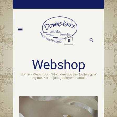
0
Webshop
Home
>
Webshop
>
14 kt. geelgouden bolle gypsy
ring met 4 x briljant geslepen diamant