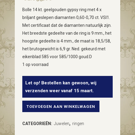
Bolle 14 kt. geelgouden gypsy ring met 4 x
briljant geslepen diamanten 0,60-0,70 ct. VSI1.
Met certificaat dat de diamanten natuurlijk zijn.
Het breedste gedeelte van de ring is 9 mm., het
hoogste gedeelte is 4 mm., de maat is 18,5/58,
het brutogewicht is 6,9 gr. Ned. gekeurd met
eikenblad 585 voor 585/1000 goud.D
1 op voorraad
Let op! Bestellen kan gewoon, wij
verzenden weer vanaf 15 maart.
TOEVOEGEN AAN WINKELWAGEN
14
kt.
CATEGORIEËN:
Juwelen
,
ringen
geelgouden