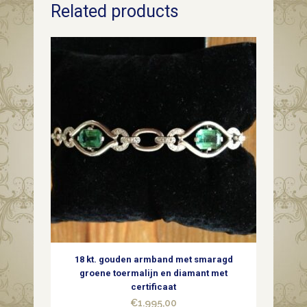
Related products
bolle
gypsy
ring
met
4
x
briljant
geslepen
diamant
quantity
18 kt. gouden armband met smaragd
groene toermalijn en diamant met
certificaat
€
1.995,00