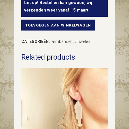
Let op! Bestellen kan gewoon, wij
verzenden weer vanaf 15 maart.
TOEVOEGEN AAN WINKELWAGEN
14kt.
geelgouden
CATEGORIEËN:
armbanden
,
Juwelen
slaven
Related products
armband
met
natuurlijke
saffier
en
diamant
quantity