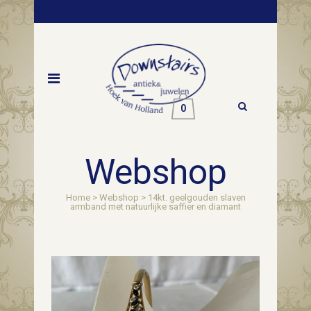
0
Webshop
Home
>
Webshop
>
14kt. geelgouden slaven
armband met natuurlijke saffier en diamant