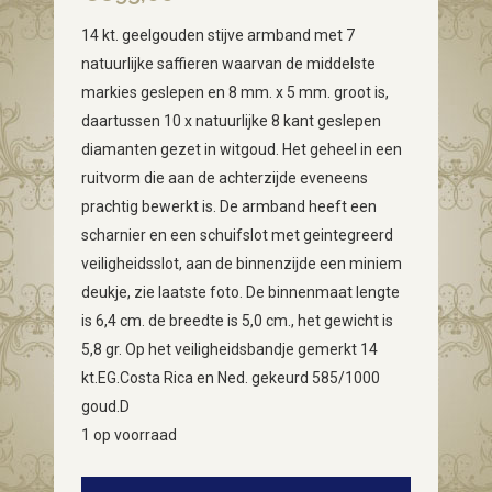
14 kt. geelgouden stijve armband met 7
natuurlijke saffieren waarvan de middelste
markies geslepen en 8 mm. x 5 mm. groot is,
daartussen 10 x natuurlijke 8 kant geslepen
diamanten gezet in witgoud. Het geheel in een
ruitvorm die aan de achterzijde eveneens
prachtig bewerkt is. De armband heeft een
scharnier en een schuifslot met geintegreerd
veiligheidsslot, aan de binnenzijde een miniem
deukje, zie laatste foto. De binnenmaat lengte
is 6,4 cm. de breedte is 5,0 cm., het gewicht is
5,8 gr. Op het veiligheidsbandje gemerkt 14
kt.EG.Costa Rica en Ned. gekeurd 585/1000
goud.D
1 op voorraad