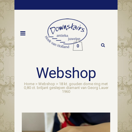
0
Webshop
Home
>
Webshop
>
18 kt. gouden dome ring met
0,80 ct. briljant geslepen diamant van Georg Lauer
1960