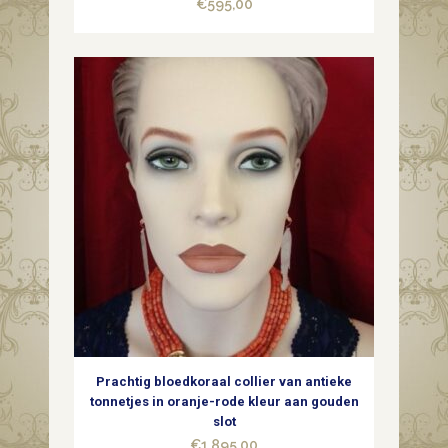
€
595,00
1960
quantity
Prachtig bloedkoraal collier van antieke
tonnetjes in oranje-rode kleur aan gouden
slot
€
1.895,00