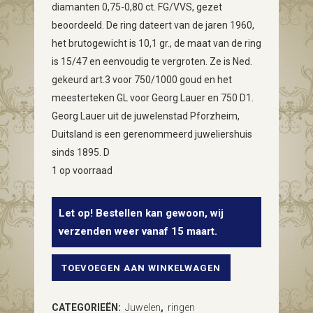
diamanten 0,75-0,80 ct. FG/VVS, gezet
beoordeeld. De ring dateert van de jaren 1960,
het brutogewicht is 10,1 gr., de maat van de ring
is 15/47 en eenvoudig te vergroten. Ze is Ned.
gekeurd art.3 voor 750/1000 goud en het
meesterteken GL voor Georg Lauer en 750 D1.
Georg Lauer uit de juwelenstad Pforzheim,
Duitsland is een gerenommeerd juweliershuis
sinds 1895. D
1 op voorraad
Let op! Bestellen kan gewoon, wij
verzenden weer vanaf 15 maart.
TOEVOEGEN AAN WINKELWAGEN
18
kt.
CATEGORIEËN:
Juwelen
,
ringen