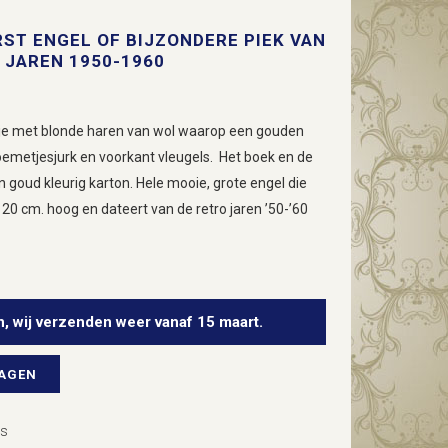
ST ENGEL OF BIJZONDERE PIEK VAN
 JAREN 1950-1960
pje met blonde haren van wol waarop een gouden
oemetjesjurk en voorkant vleugels. Het boek en de
n goud kleurig karton. Hele mooie, grote engel die
s 20 cm. hoog en dateert van de retro jaren ’50-’60
n, wij verzenden weer vanaf 15 maart.
WAGEN
rs