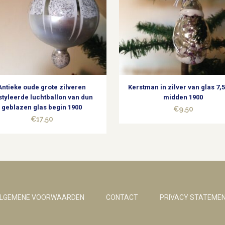
1960
quantity
Antieke oude grote zilveren
Kerstman in zilver van glas 7,
styleerde luchtballon van dun
midden 1900
geblazen glas begin 1900
€
9,50
€
17,50
LGEMENE VOORWAARDEN
CONTACT
PRIVACY STATEME