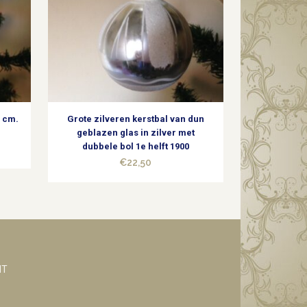
5 cm.
Grote zilveren kerstbal van dun
geblazen glas in zilver met
dubbele bol 1e helft 1900
€
22,50
NT