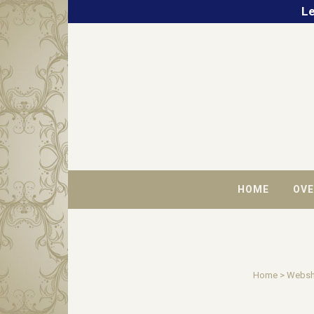
Le
HOME
OVE
Home
>
Webs