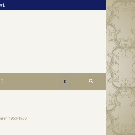
rt.
CT
0
 jaren 1950-1960