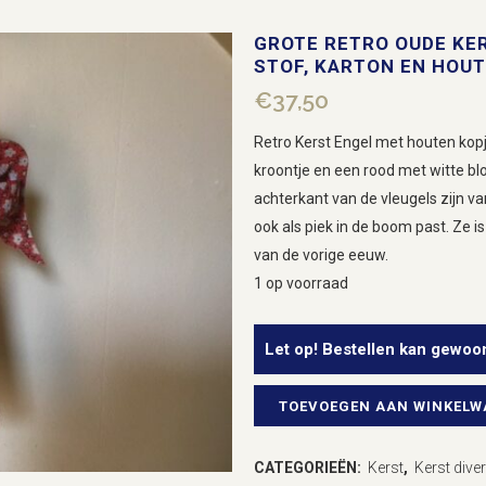
GROTE RETRO OUDE KER
STOF, KARTON EN HOUT
€
37,50
Retro Kerst Engel met houten ko
kroontje en een rood met witte bl
achterkant van de vleugels zijn va
ook als piek in de boom past. Ze i
van de vorige eeuw.
1 op voorraad
Let op! Bestellen kan gewoo
TOEVOEGEN AAN WINKEL
Grote
retro
CATEGORIEËN:
Kerst
,
Kerst dive