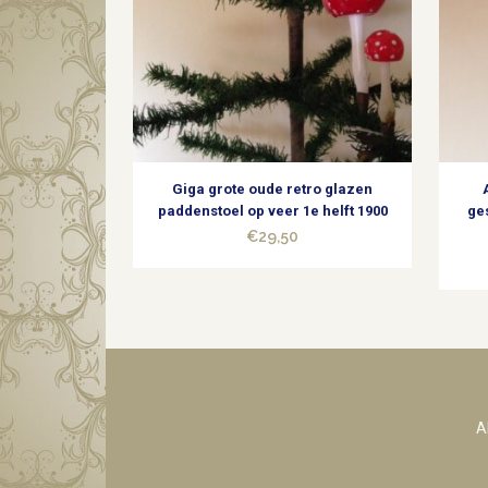
Giga grote oude retro glazen
paddenstoel op veer 1e helft 1900
ge
€
29,50
A