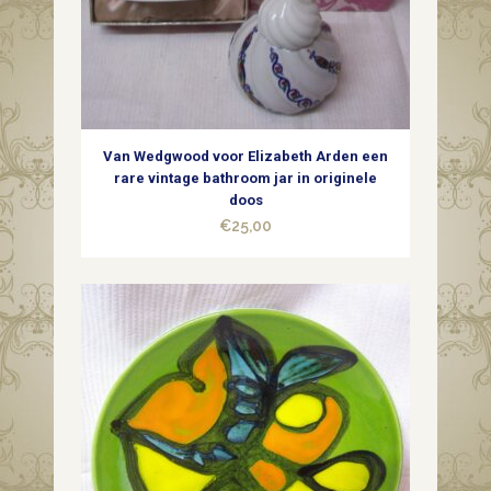
quantity
Van Wedgwood voor Elizabeth Arden een
rare vintage bathroom jar in originele
doos
€
25,00