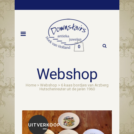
0
Webshop
Home
>
Webshop
>
6 kaas bordjes van Arzberg
Hutschenreuter uit de jaren 1960
UITVERKOOP