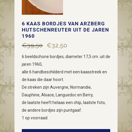
6 KAAS BORDJES VAN ARZBERG
HUTSCHENREUTER UIT DE JAREN
1960
€
39,50
€
32,50
Oorspronkelijke
Huidige
prijs
prijs
6 beeldschone bordjes, diameter 17,5 cm. uit de
was:
is:
jaren 1960,
€39,50.
€32,50.
alle 6 handbeschilderd met een kaasstreek en
de kaas die daar hoort.
De streken zijn Auvergne, Normandie,
Dauphine, Alsace, Languedoc en Berry,
de laatste heeft helaas een chip, laatste foto,
de andere bordjes zijn puntgaaf.
1 op voorraad