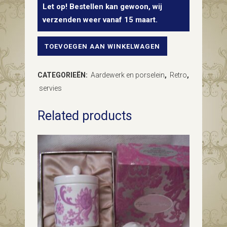
Let op! Bestellen kan gewoon, wij
verzenden weer vanaf 15 maart.
TOEVOEGEN AAN WINKELWAGEN
6
kaas
CATEGORIEËN:
Aardewerk en porselein
,
Retro
,
bordjes
servies
van
Related products
Arzberg
Hutschenreuter
uit
de
jaren
1960