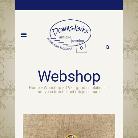
0
Webshop
Home
>
Webshop
>
18 kt. goud en platina art
nouveau broche met robijn en parel