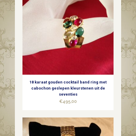
nouveau
broche
met
robijn
en
parel
quantity
18 karaat gouden cocktail band ring met
cabochon geslepen kleurstenen uit de
seventies
€
495,00