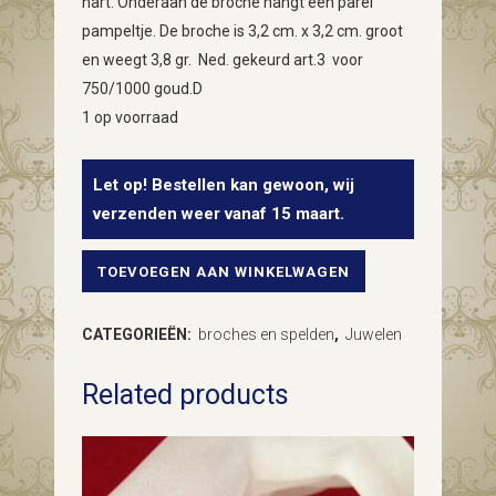
hart. Onderaan de broche hangt een parel
pampeltje. De broche is 3,2 cm. x 3,2 cm. groot
en weegt 3,8 gr. Ned. gekeurd art.3 voor
750/1000 goud.D
1 op voorraad
Let op! Bestellen kan gewoon, wij
verzenden weer vanaf 15 maart.
TOEVOEGEN AAN WINKELWAGEN
18
kt.
CATEGORIEËN:
broches en spelden
,
Juwelen
goud
Related products
en
platina
art