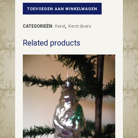
TOEVOEGEN AAN WINKELWAGEN
Set
antieke
CATEGORIEËN:
Kerst
,
Kerst divers
in
Related products
bisquit
gebakken
kandelaars
handbeschilderd
in
rood
begin
1900
quantity