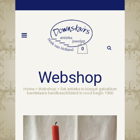
0
Webshop
Home
>
Webshop
>
Set antieke in bisquit gebakken
kandelaars handbeschilderd in rood begin 1900