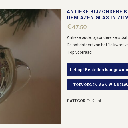
ANTIEKE BIJZONDERE K
GEBLAZEN GLAS IN ZIL
€
47,50
Antieke oude, bijzondere kerstbal 
De pot dateert van het 1e kwart v
1 op voorraad
Let op! Bestellen kan gewoo
TOEVOEGEN AAN WINKEL
Antieke
bijzondere
CATEGORIE:
Kerst
kerstbal
een
suikerpot