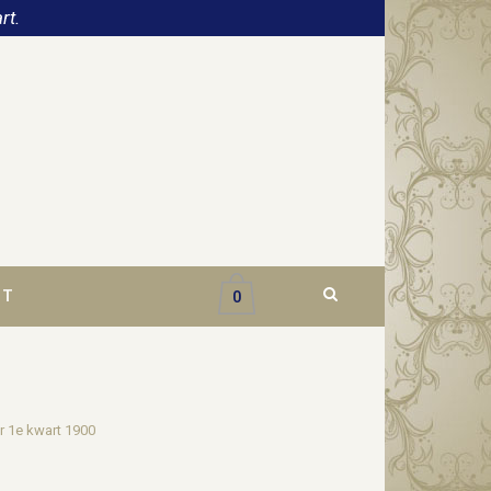
rt.
CT
0
r 1e kwart 1900