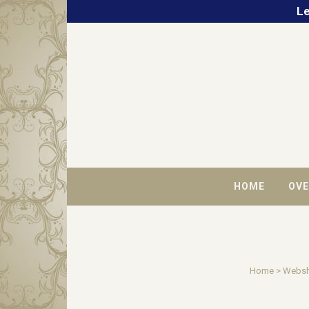
Le
HOME
OVE
Home
>
Webs