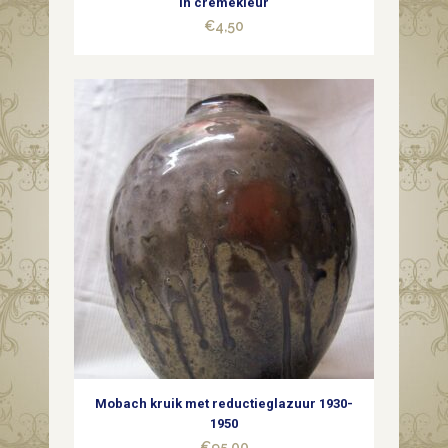
in cremekleur
€
4,50
Mobach kruik met reductieglazuur 1930-
1950
€
95,00