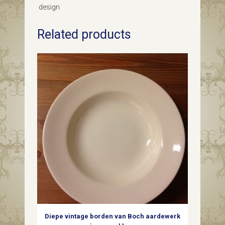
dubbel
design
conische
Related products
celadon
vaas
met
relief
China
1920
quantity
Diepe vintage borden van Boch aardewerk