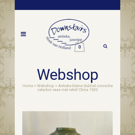
0
Webshop
Home
>
Webshop
>
Antieke kleine dubbel conische
celadon vaas met relief China 1920