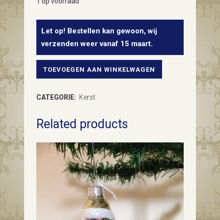
1 op voorraad
Let op! Bestellen kan gewoon, wij
verzenden weer vanaf 15 maart.
TOEVOEGEN AAN WINKELWAGEN
Antieke
groene
CATEGORIE:
Kerst
dungeblazen
Related products
amphora
met
wit
en
roze
bloem