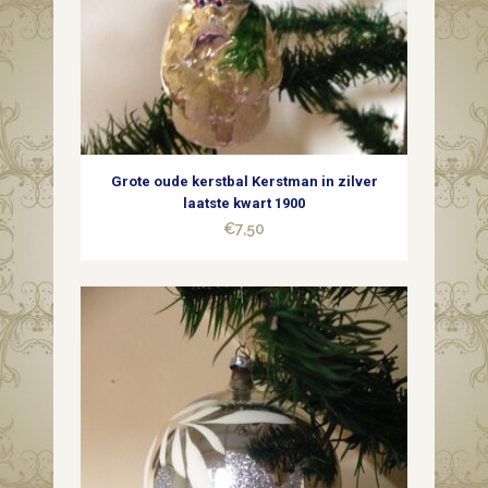
begin
1900
quantity
Grote oude kerstbal Kerstman in zilver
laatste kwart 1900
€
7,50