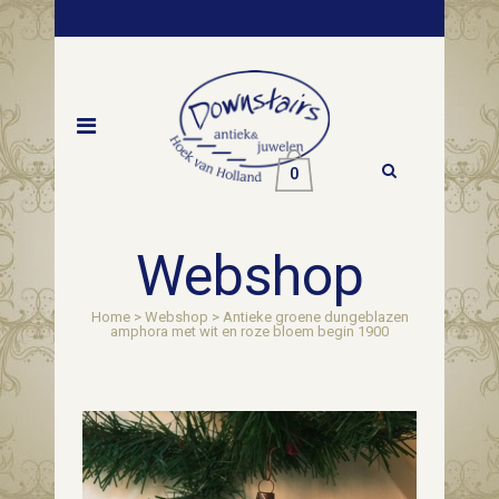
0
Webshop
Home
>
Webshop
>
Antieke groene dungeblazen
amphora met wit en roze bloem begin 1900