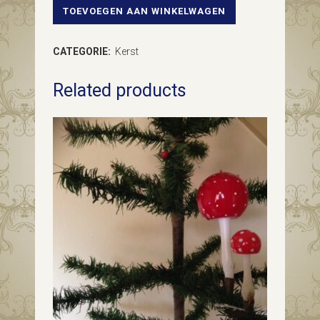
TOEVOEGEN AAN WINKELWAGEN
Antieke
kerstbal
CATEGORIE:
Kerst
een
Related products
koffiepot
van
dun
geblazen
glas
in
zilver
en
roze