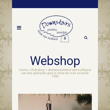
0
Webshop
Home
>
Webshop
>
Antieke kerstbal een koffiepot
van dun geblazen glas in zilver en roze 1e kwart
1900