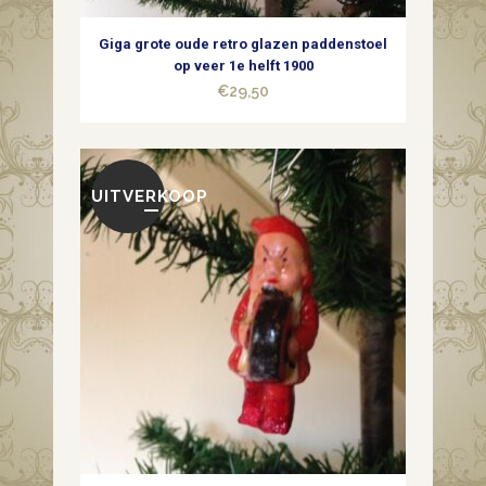
1e
Giga grote oude retro glazen paddenstoel
kwart
op veer 1e helft 1900
€
29,50
1900
quantity
UITVERKOOP