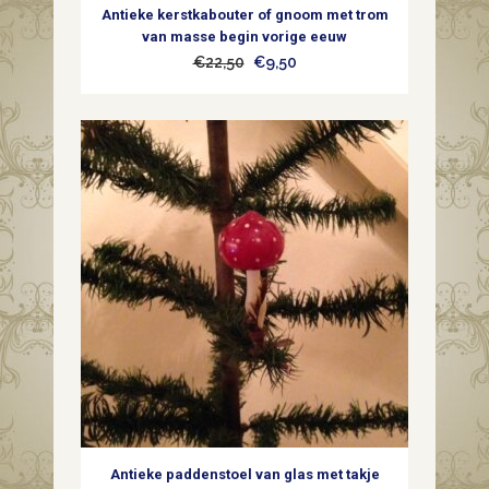
Antieke kerstkabouter of gnoom met trom
van masse begin vorige eeuw
Oorspronkelijke
Huidige
€
22,50
€
9,50
prijs
prijs
was:
is:
€22,50.
€9,50.
Antieke paddenstoel van glas met takje