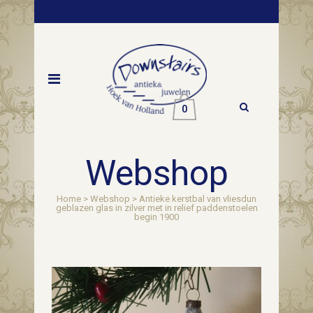
0
Webshop
Home
>
Webshop
>
Antieke kerstbal van vliesdun
geblazen glas in zilver met in relief paddenstoelen
begin 1900