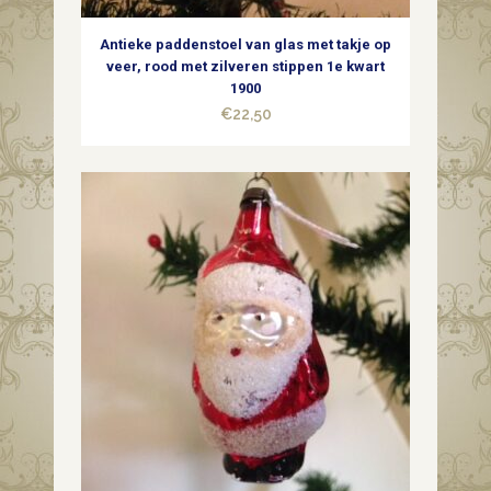
begin
Antieke paddenstoel van glas met takje op
1900
veer, rood met zilveren stippen 1e kwart
1900
quantity
€
22,50