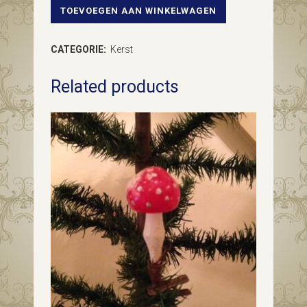
TOEVOEGEN AAN WINKELWAGEN
Antieke
kerstbal
CATEGORIE:
Kerst
van
Related products
vliesdun
geblazen
glas
in
zilver
met
in
relief
paddenstoelen