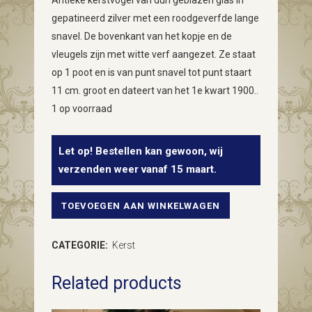
Antieke kerstvogel van dun geblazen glas in
gepatineerd zilver met een roodgeverfde lange
snavel. De bovenkant van het kopje en de
vleugels zijn met witte verf aangezet. Ze staat
op 1 poot en is van punt snavel tot punt staart
11 cm. groot en dateert van het 1e kwart 1900..
1 op voorraad
Let op! Bestellen kan gewoon, wij
verzenden weer vanaf 15 maart.
TOEVOEGEN AAN WINKELWAGEN
Antieke
Kerstvogel
CATEGORIE:
Kerst
van
Related products
dun
geblazen