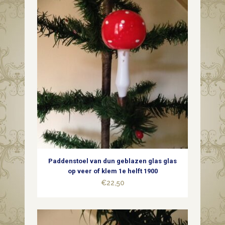
glas
met
mooi
zilver
patine
1e
kwart
1900
Paddenstoel van dun geblazen glas glas
quantity
op veer of klem 1e helft 1900
€
22,50