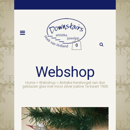
0
Webshop
Home
>
Webshop
>
Antieke Kerstvogel van dun
geblazen glas met mooi zilver patine 1e kwart 1900