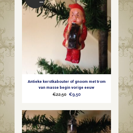
Antieke kerstkabouter of gnoom met trom
van masse begin vorige eeuw
Oorspronkelijke
Huidige
€
22,50
€
9,50
prijs
prijs
was:
is:
€22,50.
€9,50.