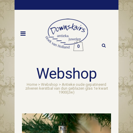
0
Webshop
Home
>
Webshop
>
Antieke oude gepatineerd
zilveren kerstbal van dun geblazen glas 1e kwart
1900(zw)