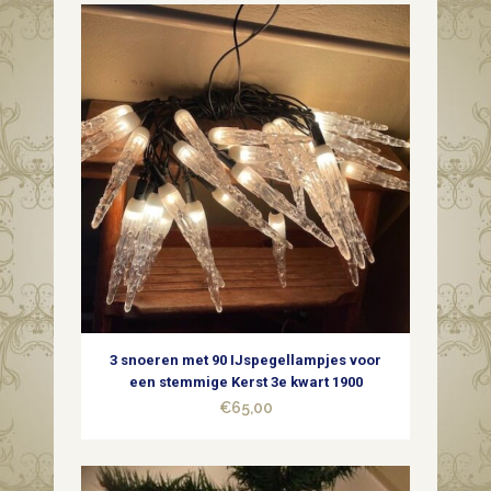
kerstbal
van
dun
geblazen
glas
1e
kwart
1900(zw)
quantity
3 snoeren met 90 IJspegellampjes voor
een stemmige Kerst 3e kwart 1900
€
65,00