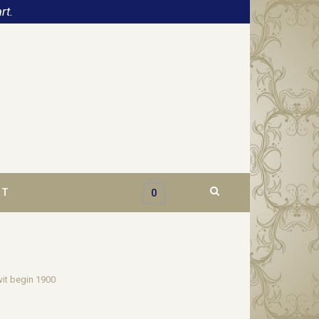
rt.
CT
0
wit begin 1900