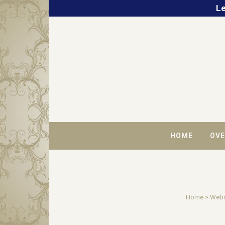
Le
HOME
OVE
Home
>
Web