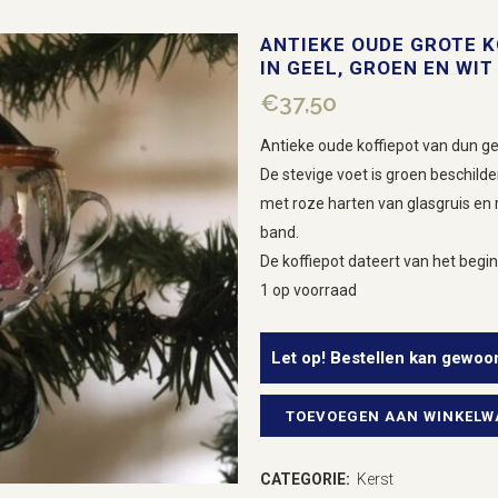
ANTIEKE OUDE GROTE 
IN GEEL, GROEN EN WIT
€
37,50
Antieke oude koffiepot van dun ge
De stevige voet is groen beschilde
met roze harten van glasgruis en 
band.
De koffiepot dateert van het begin
1 op voorraad
Let op! Bestellen kan gewoo
TOEVOEGEN AAN WINKEL
Antieke
oude
CATEGORIE:
Kerst