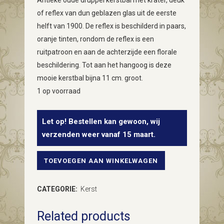
Antieke oude druppel kerstbal met krater, deuk
of reflex van dun geblazen glas uit de eerste
helft van 1900. De reflex is beschilderd in paars,
oranje tinten, rondom de reflex is een
ruitpatroon en aan de achterzijde een florale
beschildering. Tot aan het hangoog is deze
mooie kerstbal bijna 11 cm. groot.
1 op voorraad
Let op! Bestellen kan gewoon, wij
verzenden weer vanaf 15 maart.
TOEVOEGEN AAN WINKELWAGEN
Antieke
oude
CATEGORIE:
Kerst
grote
Related products
reflex,