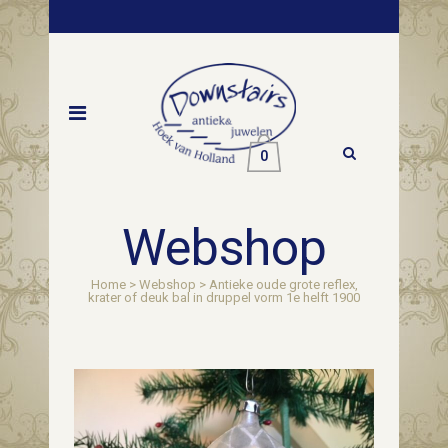
0
Webshop
Home
>
Webshop
>
Antieke oude grote reflex,
krater of deuk bal in druppel vorm 1e helft 1900