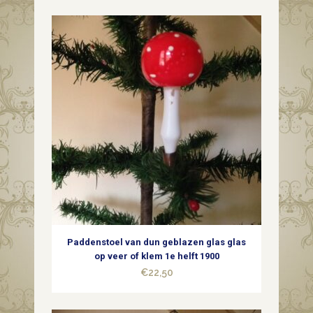
krater
of
deuk
bal
in
druppel
vorm
1e
helft
Paddenstoel van dun geblazen glas glas
1900
op veer of klem 1e helft 1900
€
22,50
quantity