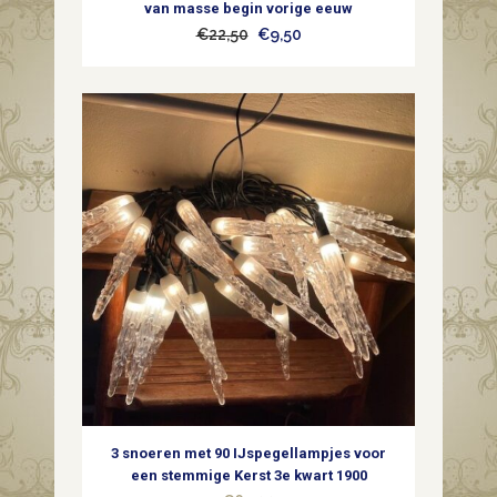
van masse begin vorige eeuw
Oorspronkelijke
Huidige
€
22,50
€
9,50
prijs
prijs
was:
is:
€22,50.
€9,50.
3 snoeren met 90 IJspegellampjes voor
een stemmige Kerst 3e kwart 1900