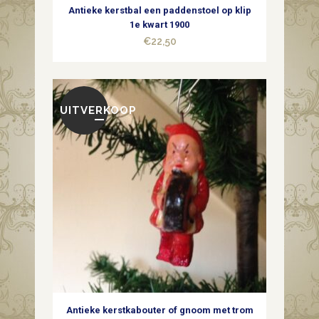
Antieke kerstbal een paddenstoel op klip
kwart
1e kwart 1900
€
22,50
1900
quantity
UITVERKOOP
Antieke kerstkabouter of gnoom met trom