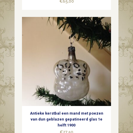
€
65,00
Antieke kerstbal een mand met poezen
van dun geblazen gepatineerd glas 1e
helft 1900
€
27,50