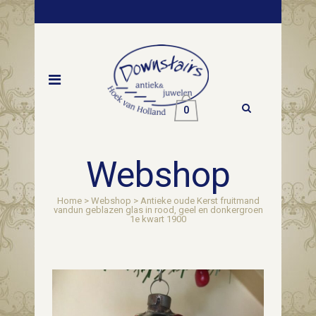
0
Webshop
Home
>
Webshop
>
Antieke oude Kerst fruitmand
vandun geblazen glas in rood, geel en donkergroen
1e kwart 1900