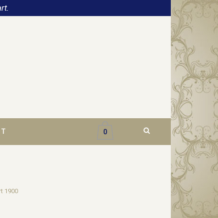
rt.
CT
0
t 1900