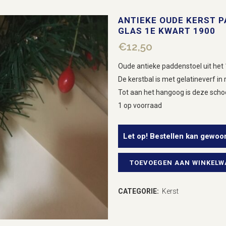
ANTIEKE OUDE KERST 
GLAS 1E KWART 1900
€
12,50
Oude antieke paddenstoel uit het 
De kerstbal is met gelatineverf in 
Tot aan het hangoog is deze scho
1 op voorraad
Let op! Bestellen kan gewoo
TOEVOEGEN AAN WINKEL
Antieke
oude
CATEGORIE:
Kerst
Kerst
paddenstoel