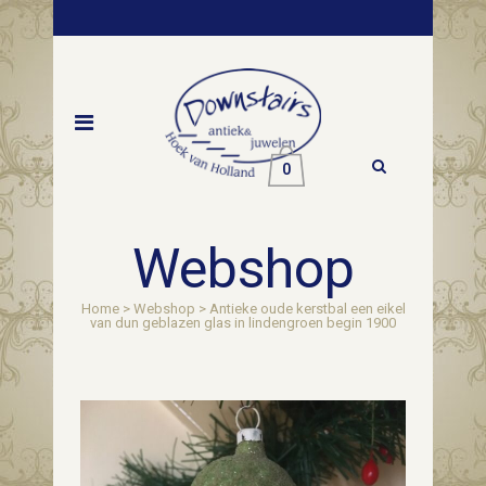
0
Webshop
Home
>
Webshop
>
Antieke oude kerstbal een eikel
van dun geblazen glas in lindengroen begin 1900