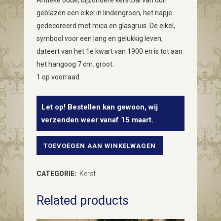
Antieke oude, bijzondere kerstbal van dun
geblazen een eikel in lindengroen, het napje
gedecoreerd met mica en glasgruis. De eikel,
symbool voor een lang en gelukkig leven,
dateert van het 1e kwart van 1900 en is tot aan
het hangoog 7 cm. groot.
1 op voorraad
Let op! Bestellen kan gewoon, wij
verzenden weer vanaf 15 maart.
TOEVOEGEN AAN WINKELWAGEN
Antieke
oude
CATEGORIE:
Kerst
kerstbal
Related products
een
eikel