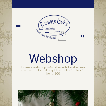
0
Webshop
Home
>
Webshop
>
Antieke oude kerstbal een
dennenappel van dun geblazen glas in zilver 1e
helft 1900