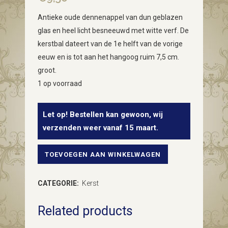
Antieke oude dennenappel van dun geblazen
glas en heel licht besneeuwd met witte verf. De
kerstbal dateert van de 1e helft van de vorige
eeuw en is tot aan het hangoog ruim 7,5 cm.
groot.
1 op voorraad
Let op! Bestellen kan gewoon, wij
verzenden weer vanaf 15 maart.
TOEVOEGEN AAN WINKELWAGEN
Antieke
oude
CATEGORIE:
Kerst
kerstbal
Related products
een