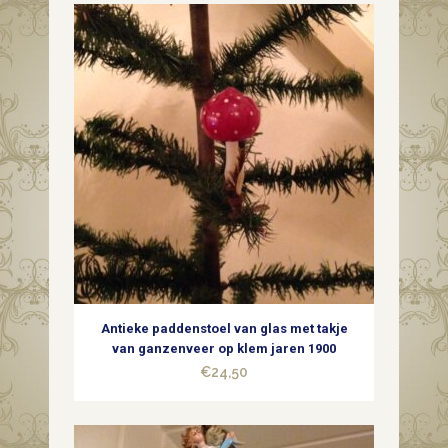
dennenappel
van
dun
geblazen
glas
in
zilver
1e
helft
Antieke paddenstoel van glas met takje
1900
van ganzenveer op klem jaren 1900
€
24,50
quantity