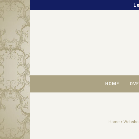
Le
HOME
OVE
Home
>
Websho