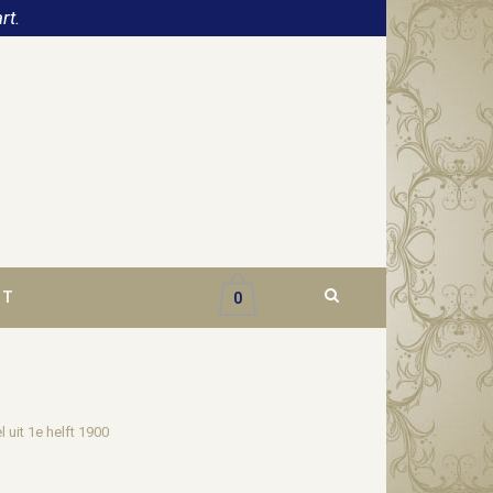
rt.
CT
0
uit 1e helft 1900