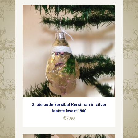
grote
tol
van
dun
geblazen
glas
in
zilver
1e
Grote oude kerstbal Kerstman in zilver
helft
laatste kwart 1900
€
7,50
1900
quantity