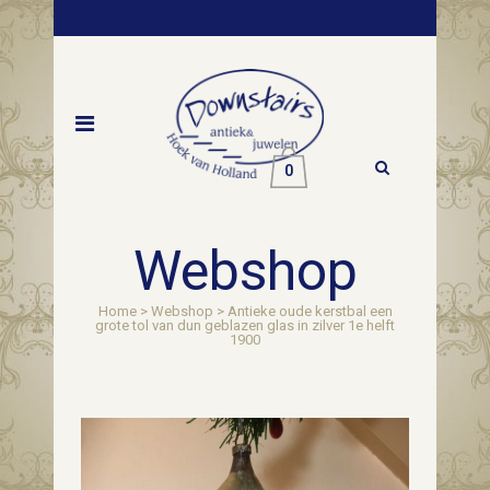
0
Webshop
Home
>
Webshop
>
Antieke oude kerstbal een
grote tol van dun geblazen glas in zilver 1e helft
1900