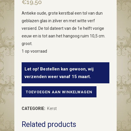
€
19,50
Antieke oude, grote kerstbal een tol van dun
geblazen glas in zilver en met witte verf
versierd. De tol dateert van de 1e helft vorige
eeuw en is tot aan het hangoog ruim 10,5 cm.
groot.
1 op voorraad
Let op! Bestellen kan gewoon, wij
verzenden weer vanaf 15 maart.
TOEVOEGEN AAN WINKELWAGEN
Antieke
oude
CATEGORIE:
Kerst
kerstbal
Related products
een