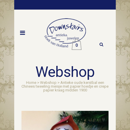
0
Webshop
Home
>
Webshop
>
Antieke oude kerstbal een
Chinees tweeling meisje met papier hoedje en crepe
papier kraag midden 1900