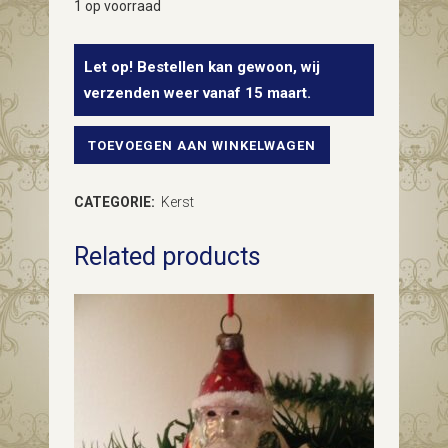
1 op voorraad
Let op! Bestellen kan gewoon, wij
verzenden weer vanaf 15 maart.
TOEVOEGEN AAN WINKELWAGEN
Antieke
oude
CATEGORIE:
Kerst
kerstbal
Related products
een
Chinees
tweeling
meisje
met
papier