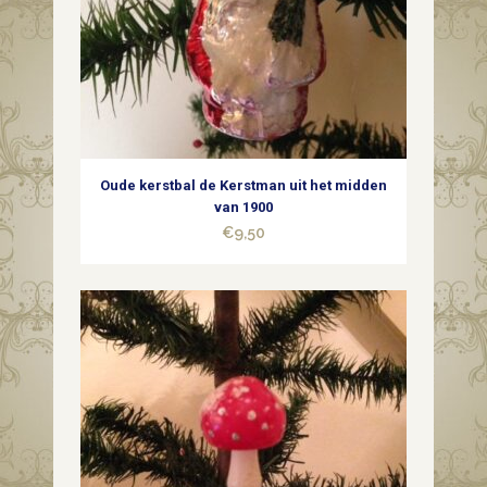
hoedje
en
crepe
papier
Oude kerstbal de Kerstman uit het midden
kraag
van 1900
€
9,50
midden
1900
quantity