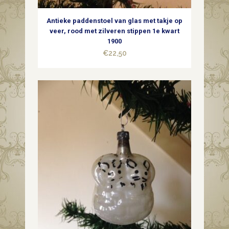
1e
Antieke paddenstoel van glas met takje op
kwart
veer, rood met zilveren stippen 1e kwart
1900
1900
€
22,50
quantity