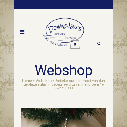
0
Webshop
Home
>
Webshop
>
Antieke oude trompet van dun
geblazen glas in gepatineerd zilver met bloem 1e
kwart 1900