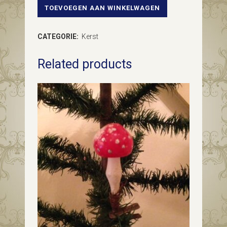
TOEVOEGEN AAN WINKELWAGEN
Antieke
oude
CATEGORIE:
Kerst
trompet
Related products
van
dun
geblazen
glas
in
gepatineerd
zilver
met
bloem