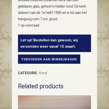
Antieke oude kerstbal een kerk van dun
geblazen glas, geheel in helder rood. De kerk
dateert van de 1e helft 1900 en is tot aan het
hangoog ruim 7 cm. groot.
1 op voorraad
Let op! Bestellen kan gewoon, wij
verzenden weer vanaf 15 maart.
TOEVOEGEN AAN WINKELWAGEN
Antieke
oude
CATEGORIE:
Kerst
kerstbal
Related products
van
dun
geblazen