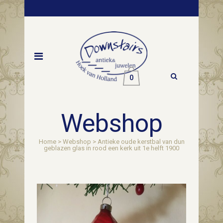
0
Webshop
Home
>
Webshop
>
Antieke oude kerstbal van dun
geblazen glas in rood een kerk uit 1e helft 1900