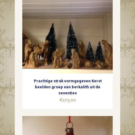
glas
in
rood
een
kerk
uit
1e
Prachtige strak vormgegeven Kerst
helft
beelden groep van berkalith uit de
seventies
1900
€
175,00
quantity