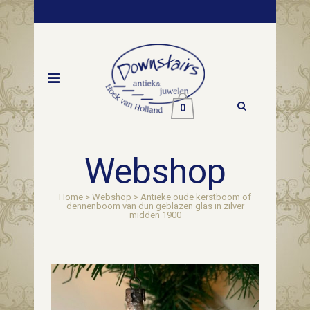
0
Webshop
Home
>
Webshop
>
Antieke oude kerstboom of
dennenboom van dun geblazen glas in zilver
midden 1900