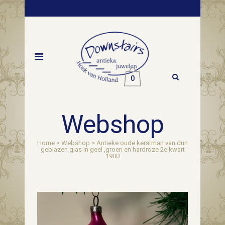
0
Webshop
Home
>
Webshop
>
Antieke oude kerstman van dun
geblazen glas in geel ,groen en hardroze 2e kwart
1900