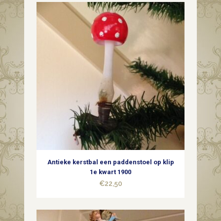
dun
geblazen
glas
in
geel
,groen
en
hardroze
2e
Antieke kerstbal een paddenstoel op klip
kwart
1e kwart 1900
€
22,50
1900
quantity