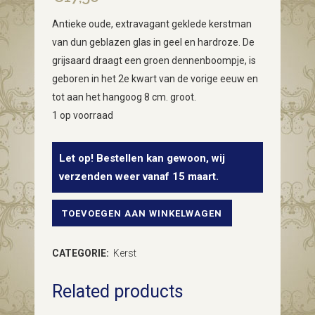
Antieke oude, extravagant geklede kerstman
van dun geblazen glas in geel en hardroze. De
grijsaard draagt een groen dennenboompje, is
geboren in het 2e kwart van de vorige eeuw en
tot aan het hangoog 8 cm. groot.
1 op voorraad
Let op! Bestellen kan gewoon, wij
verzenden weer vanaf 15 maart.
TOEVOEGEN AAN WINKELWAGEN
Antieke
oude
CATEGORIE:
Kerst
kerstman
Related products
van