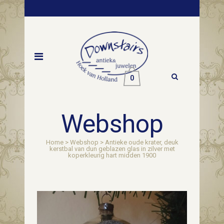
0
Webshop
Home
>
Webshop
>
Antieke oude krater, deuk
kerstbal van dun geblazen glas in zilver met
koperkleurig hart midden 1900