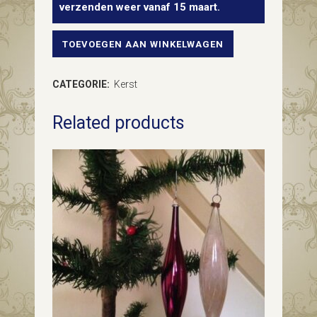
verzenden weer vanaf 15 maart.
TOEVOEGEN AAN WINKELWAGEN
Antieke
oude
CATEGORIE:
Kerst
krater,
Related products
deuk
kerstbal
van
dun
geblazen
glas
in
zilver