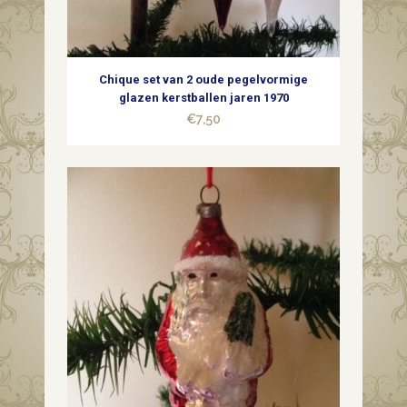
met
koperkleurig
Chique set van 2 oude pegelvormige
hart
glazen kerstballen jaren 1970
€
7,50
midden
1900
quantity