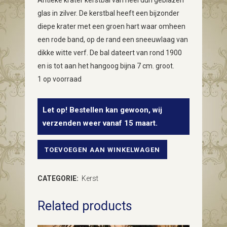
Antieke krater kerstbal van heel dun geblazen
glas in zilver. De kerstbal heeft een bijzonder
diepe krater met een groen hart waar omheen
een rode band, op de rand een sneeuwlaag van
dikke witte verf. De bal dateert van rond 1900
en is tot aan het hangoog bijna 7 cm. groot.
1 op voorraad
Let op! Bestellen kan gewoon, wij
verzenden weer vanaf 15 maart.
TOEVOEGEN AAN WINKELWAGEN
Antieke
oude
CATEGORIE:
Kerst
krater
Related products
of
reflexbal