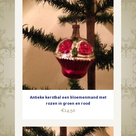
van
dun
geblazen
glas
in
rood
en
groen
Antieke kerstbal een bloemenmand met
quantity
rozen in groen en rood
€
14,50