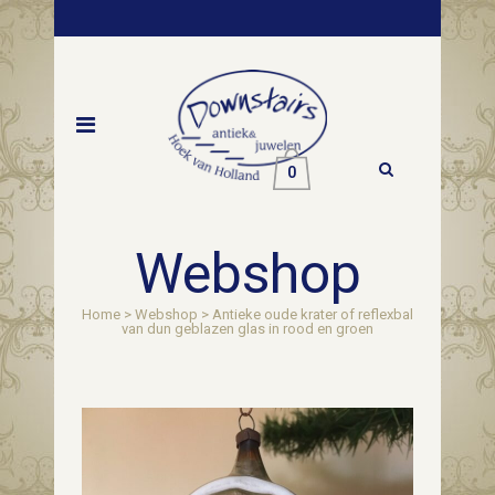
0
Webshop
Home
>
Webshop
>
Antieke oude krater of reflexbal
van dun geblazen glas in rood en groen