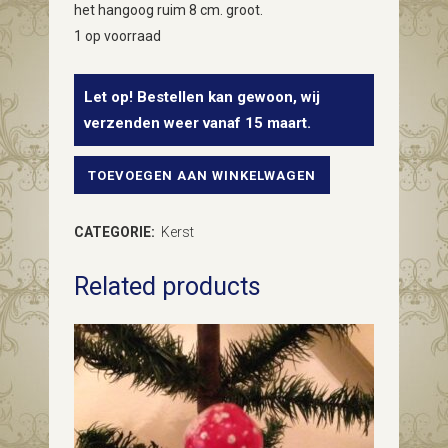
het hangoog ruim 8 cm. groot.
1 op voorraad
Let op! Bestellen kan gewoon, wij
verzenden weer vanaf 15 maart.
TOEVOEGEN AAN WINKELWAGEN
Antieke
oude
CATEGORIE:
Kerst
paddenstoel
Related products
van
geheel
gepatineerd
dun
geblazen