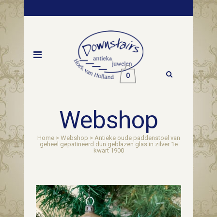
0
Webshop
Home
>
Webshop
>
Antieke oude paddenstoel van
geheel gepatineerd dun geblazen glas in zilver 1e
kwart 1900