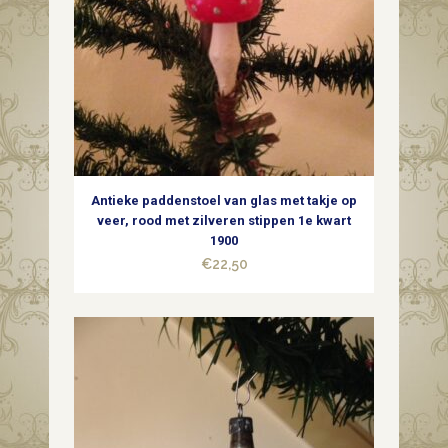
glas
in
zilver
1e
kwart
Antieke paddenstoel van glas met takje op
1900
veer, rood met zilveren stippen 1e kwart
1900
quantity
€
22,50