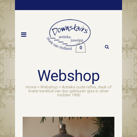
0
Webshop
Home
>
Webshop
>
Antieke oude reflex, deuk of
krater kerstbal van dun geblazen glas in zilver
midden 1900