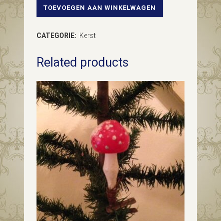
TOEVOEGEN AAN WINKELWAGEN
Antieke
oude
CATEGORIE:
Kerst
reflex,
Related products
deuk
of
krater
kerstbal
van
dun
geblazen
glas
in