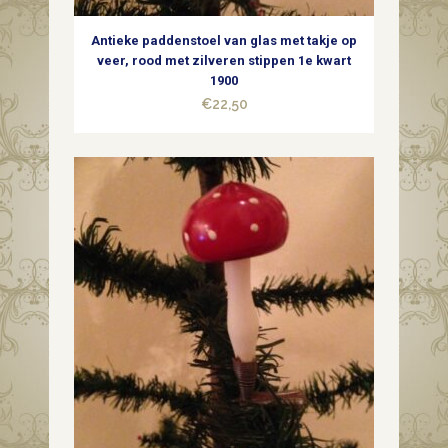
zilver
Antieke paddenstoel van glas met takje op
midden
veer, rood met zilveren stippen 1e kwart
1900
1900
€
22,50
quantity