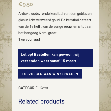
€
9,50
Antieke oude, ronde kerstbal van dun geblazen
glas in licht verweerd goud. De kerstbal dateert
van de 1e helft van de vorige eeuw en is tot aan
het hangoog 6 cm. groot.
1 op voorraad
Let op! Bestellen kan gewoon, wij
verzenden weer vanaf 15 maart.
TOEVOEGEN AAN WINKELWAGEN
Antieke
oude
CATEGORIE:
Kerst
ronde
Related products
kerstbal