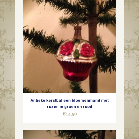
van
dun
geblazen
glas
in
verweerde
lichtgouden
kleur
1e
Antieke kerstbal een bloemenmand met
helft
rozen in groen en rood
€
14,50
1900
1e
helft