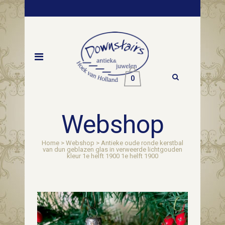
0
Webshop
Home
>
Webshop
>
Antieke oude ronde kerstbal
van dun geblazen glas in verweerde lichtgouden
kleur 1e helft 1900 1e helft 1900