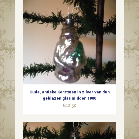
1900
quantity
Oude, antieke Kerstman in zilver van dun
geblazen glas midden 1900
€
12,50