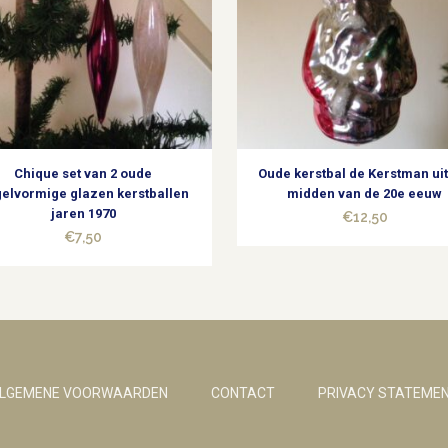
Chique set van 2 oude
Oude kerstbal de Kerstman uit
elvormige glazen kerstballen
midden van de 20e eeuw
jaren 1970
€
12,50
€
7,50
LGEMENE VOORWAARDEN
CONTACT
PRIVACY STATEME