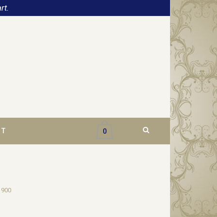
rt.
CT
0
1900