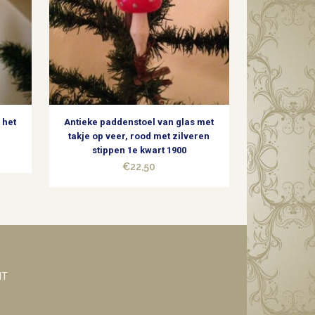
 het
Antieke paddenstoel van glas met
takje op veer, rood met zilveren
stippen 1e kwart 1900
€
22,50
NT