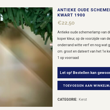
ANTIEKE OUDE SCHEME
KWART 1900
€
22,50
Antieke oude schemerlamp van dun 
koper kleur, op de voorzijde van d
onderrand witte verf en nog wat 
cm. groot en dateert van het 1e k
1 op voorraad
Let op! Bestellen kan gewoo
TOEVOEGEN AAN WINKEL
Antieke
oude
CATEGORIE:
Kerst
schemerlamp