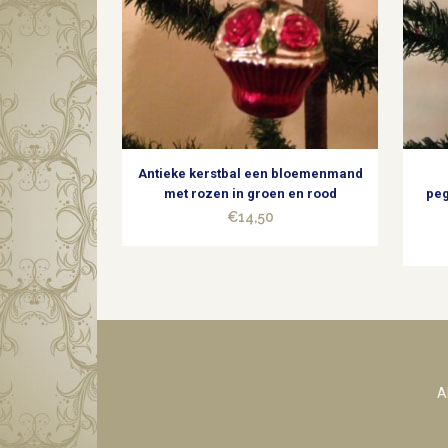
Antieke kerstbal een bloemenmand
met rozen in groen en rood
peg
€
14,50
A