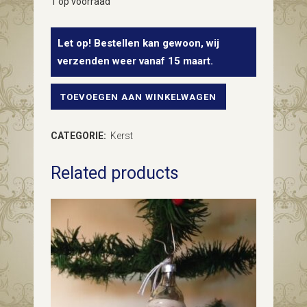
1 op voorraad
Let op! Bestellen kan gewoon, wij
verzenden weer vanaf 15 maart.
TOEVOEGEN AAN WINKELWAGEN
Antieke
oude
CATEGORIE:
Kerst
vogel
Related products
van
dun
geblazen
glas
in
zilverwit