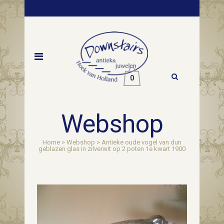
0
Webshop
Home
>
Webshop
>
Antieke oude vogel van dun
geblazen glas in zilverwit op 2 poten 1e kwart 1900