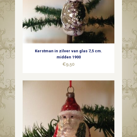
op
2
poten
1e
Kerstman in zilver van glas 7,5 cm.
kwart
midden 1900
€
9,50
1900
quantity