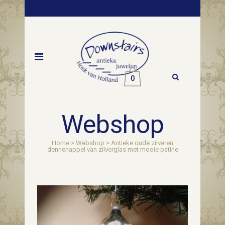
0
Webshop
Home
>
Webshop
>
Antieke oude zilveren
dennenappel van zilverglas met mooie patine