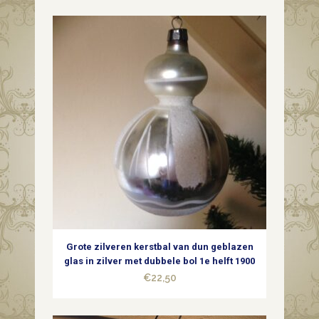
van
zilverglas
met
mooie
patine
quantity
Grote zilveren kerstbal van dun geblazen
glas in zilver met dubbele bol 1e helft 1900
€
22,50