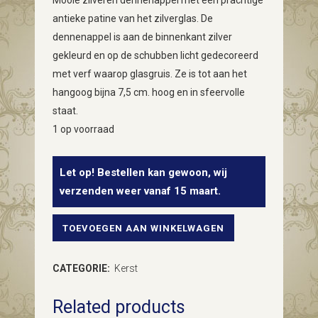
Mooie zilveren dennenappel met een prachtige
antieke patine van het zilverglas. De
dennenappel is aan de binnenkant zilver
gekleurd en op de schubben licht gedecoreerd
met verf waarop glasgruis. Ze is tot aan het
hangoog bijna 7,5 cm. hoog en in sfeervolle
staat.
1 op voorraad
Let op! Bestellen kan gewoon, wij
verzenden weer vanaf 15 maart.
TOEVOEGEN AAN WINKELWAGEN
Antieke
oude
CATEGORIE:
Kerst
zilveren
Related products
dennenappel