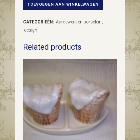
TOEVOEGEN AAN WINKELWAGEN
Antieke
Chinese
CATEGORIEËN:
Aardewerk en porselein
,
celadon
design
vaas
Related products
met
bolle
buik
en
grepen
van
olifantskoppen
quantity