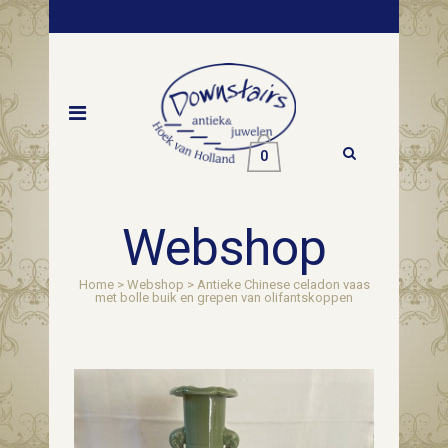
0
Webshop
Home
>
Webshop
>
Antieke Chinese celadon vaas
met bolle buik en grepen van olifantskoppen