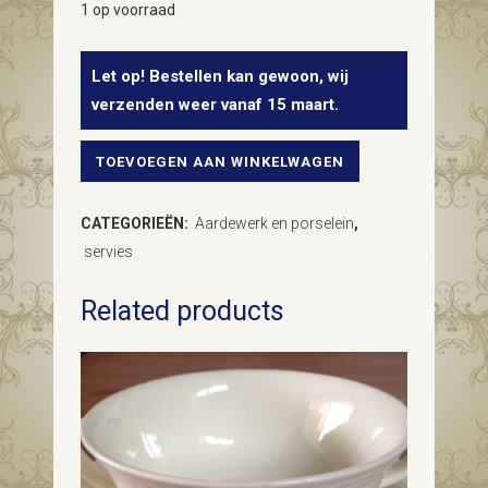
1 op voorraad
Let op! Bestellen kan gewoon, wij
verzenden weer vanaf 15 maart.
TOEVOEGEN AAN WINKELWAGEN
Arzberg
roomkan
CATEGORIEËN:
Aardewerk en porselein
,
wit
servies
porselein
Related products
quantity