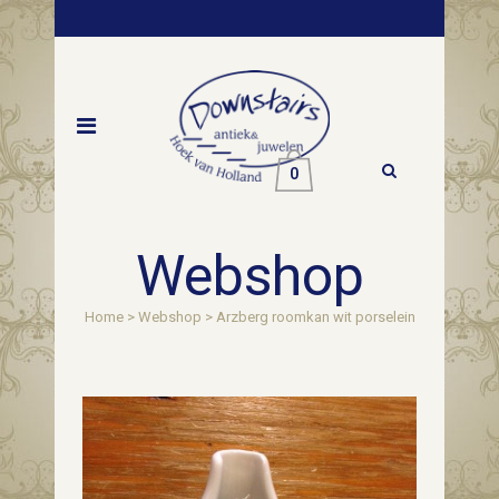
0
Webshop
Home
>
Webshop
>
Arzberg roomkan wit porselein