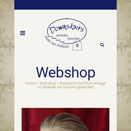
0
Webshop
Home
>
Webshop
>
Beeldschone fifty’s vintage
cocktailset van blauwe glaskralen