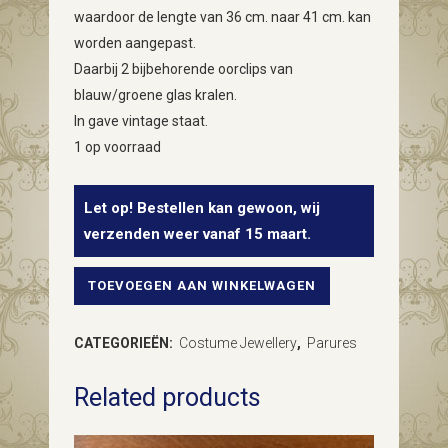
waardoor de lengte van 36 cm. naar 41 cm. kan
worden aangepast.
Daarbij 2 bijbehorende oorclips van
blauw/groene glas kralen.
In gave vintage staat.
1 op voorraad
Let op! Bestellen kan gewoon, wij
verzenden weer vanaf 15 maart.
TOEVOEGEN AAN WINKELWAGEN
Beeldschone
fifty's
CATEGORIEËN:
Costume Jewellery
,
Parures
vintage
Related products
cocktailset
van