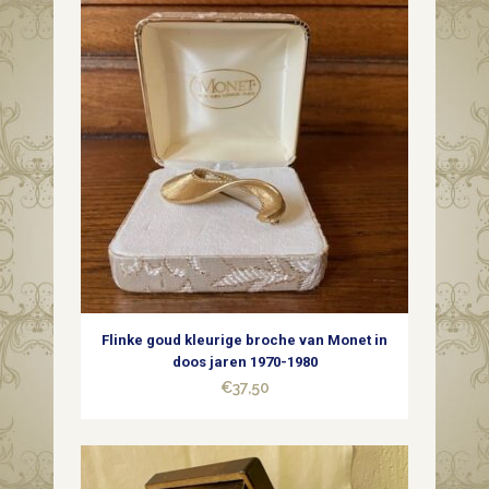
blauwe
glaskralen
quantity
Flinke goud kleurige broche van Monet in
doos jaren 1970-1980
€
37,50