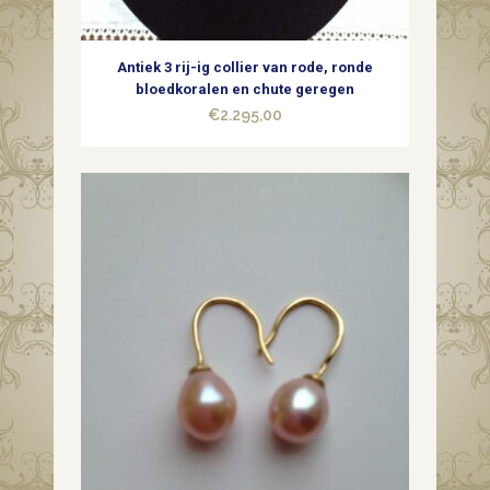
diamant
Antiek 3 rij-ig collier van rode, ronde
quantity
bloedkoralen en chute geregen
€
2.295,00