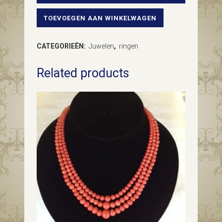
TOEVOEGEN AAN WINKELWAGEN
14
karaat
CATEGORIEËN:
Juwelen
,
ringen
witgouden
Related products
ring
met
roze
toermalijn
en
0,20
ct.
briljant
geslepen