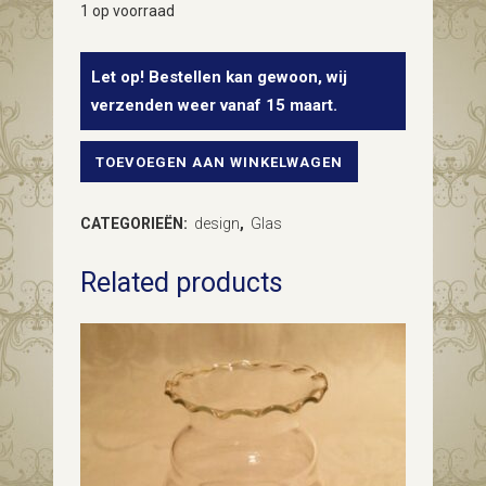
1 op voorraad
Let op! Bestellen kan gewoon, wij
verzenden weer vanaf 15 maart.
TOEVOEGEN AAN WINKELWAGEN
Bullet
of
CATEGORIEËN:
design
,
Glas
lens
Related products
vaas
van
Rudolf
Schrotte
voor
Rosice