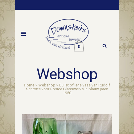
0
Webshop
Home
>
Webshop
>
Bullet of lens vaas van Rudolf
Schrotte voor Rosice Glassworks in blauw jaren
1950