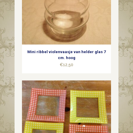
Glassworks
in
blauw
jaren
Mini ribbel violenvaasje van helder glas 7
1950
cm. hoog
€
12,50
quantity