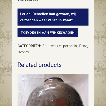
Let op! Bestellen kan gewoon, wij
verzenden weer vanaf 15 maart.
TOEVOEGEN AAN WINKELWAGEN
California
soepkop
CATEGORIEËN:
Aardewerk en porselein
,
Retro
,
en
servies
schotel
Related products
van
Mosa
met
3
boogjes