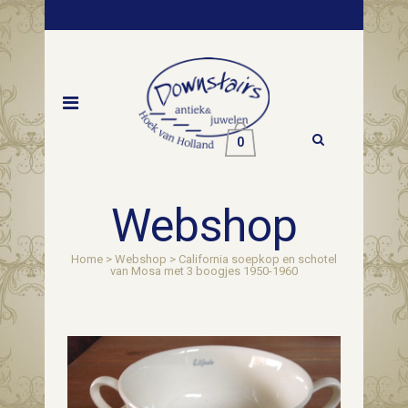
0
Webshop
Home
>
Webshop
>
California soepkop en schotel
van Mosa met 3 boogjes 1950-1960