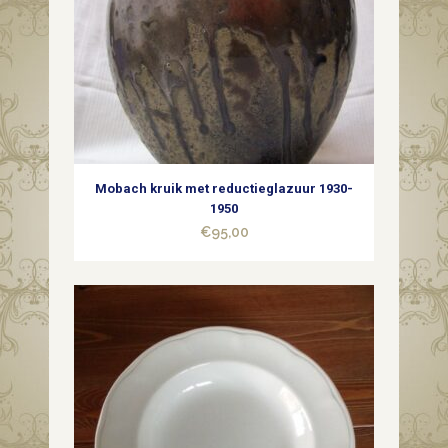
1950-
1960
quantity
Mobach kruik met reductieglazuur 1930-
1950
€
95,00