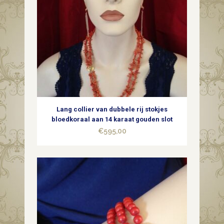
bolslot
jaren
1950-
1960
quantity
Lang collier van dubbele rij stokjes
bloedkoraal aan 14 karaat gouden slot
€
595,00