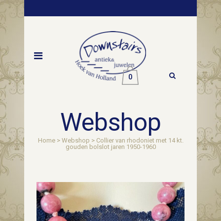
0
Webshop
Home
>
Webshop
>
Collier van rhodoniet met 14 kt.
gouden bolslot jaren 1950-1960