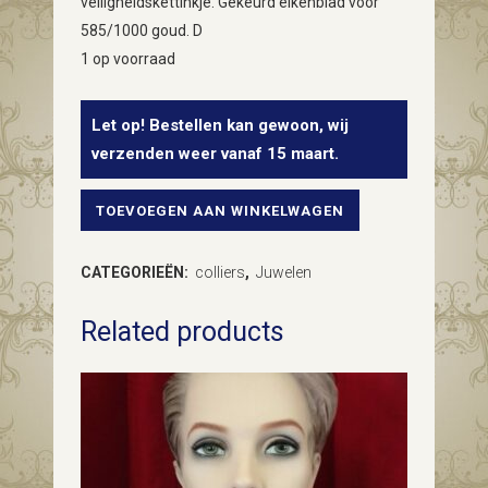
veiligheidskettinkje. Gekeurd eikenblad voor
585/1000 goud. D
1 op voorraad
Let op! Bestellen kan gewoon, wij
verzenden weer vanaf 15 maart.
TOEVOEGEN AAN WINKELWAGEN
Collier
van
CATEGORIEËN:
colliers
,
Juwelen
rhodoniet
Related products
met
14
kt.
gouden