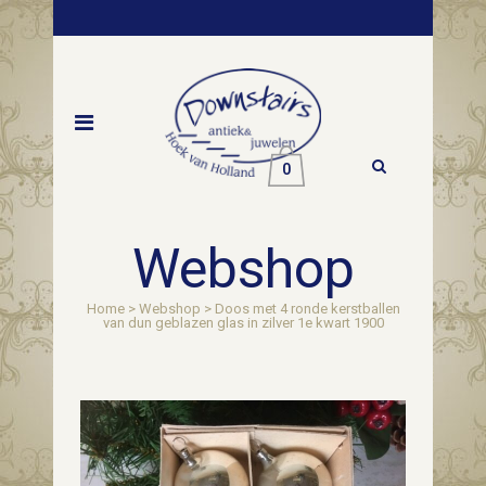
0
Webshop
Home
>
Webshop
>
Doos met 4 ronde kerstballen
van dun geblazen glas in zilver 1e kwart 1900