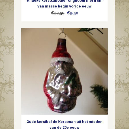
Antieke kerstkabouter of gnoom met trom
1900
van masse begin vorige eeuw
Oorspronkelijke
Huidige
€
22,50
€
9,50
quantity
prijs
prijs
was:
is:
€22,50.
€9,50.
Oude kerstbal de Kerstman uit het midden
van de 20e eeuw