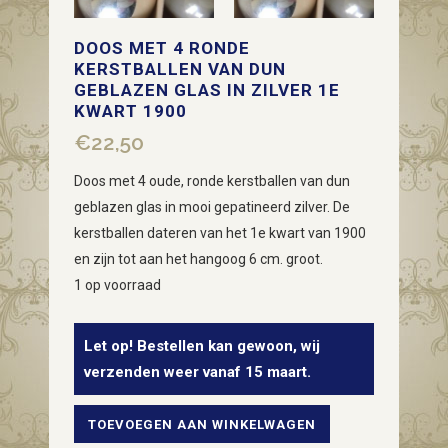
DOOS MET 4 RONDE
KERSTBALLEN VAN DUN
GEBLAZEN GLAS IN ZILVER 1E
KWART 1900
€
22,50
Doos met 4 oude, ronde kerstballen van dun
geblazen glas in mooi gepatineerd zilver. De
kerstballen dateren van het 1e kwart van 1900
en zijn tot aan het hangoog 6 cm. groot.
1 op voorraad
Let op! Bestellen kan gewoon, wij
verzenden weer vanaf 15 maart.
TOEVOEGEN AAN WINKELWAGEN
Doos