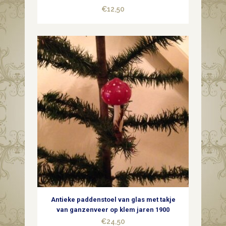
€
12,50
Antieke paddenstoel van glas met takje
van ganzenveer op klem jaren 1900
€
24,50