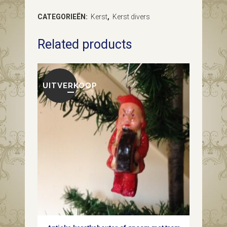
met
CATEGORIEËN:
Kerst
,
Kerst divers
4
Related products
ronde
kerstballen
van
UITVERKOOP
dun
geblazen
glas
in
zilver
1e
kwart