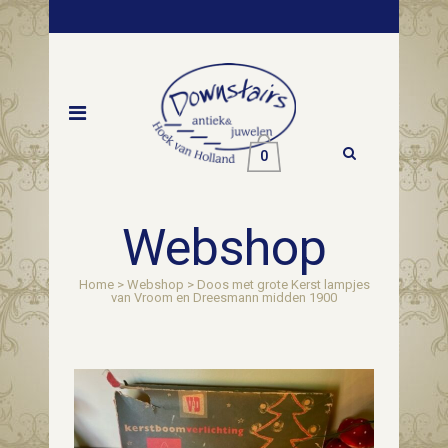
0
Webshop
Home
>
Webshop
>
Doos met grote Kerst lampjes
van Vroom en Dreesmann midden 1900