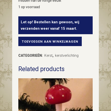
midden van de vorige eeuw.
1 op voorraad
Let op! Bestellen kan gewoon, wij
verzenden weer vanaf 15 maart.
TOEVOEGEN AAN WINKELWAGEN
Doos
met
CATEGORIEËN:
Kerst
,
kerstverlichting
grote
Related products
Kerst
lampjes
van
Vroom
en