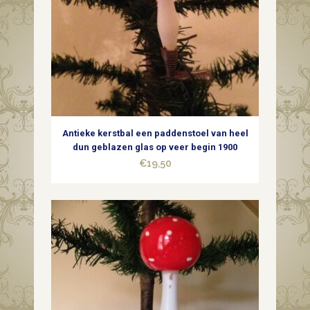
Dreesmann
midden
1900
quantity
Antieke kerstbal een paddenstoel van heel
dun geblazen glas op veer begin 1900
€
19,50