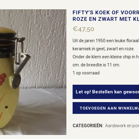
FIFTY’S KOEK OF VOOR
ROZE EN ZWART MET K
€
47,50
Uit de jaren 1950 een leuke flora
keramiek in geel, zwart en roze.
Onder de klem een kleine chip in h
cm. de breedte is 11 cm.
1 op voorraad
Let op! Bestellen kan gewoo
TOEVOEGEN AAN WINKEL
Fifty's
koek
CATEGORIEËN:
Aardewerk en por
of