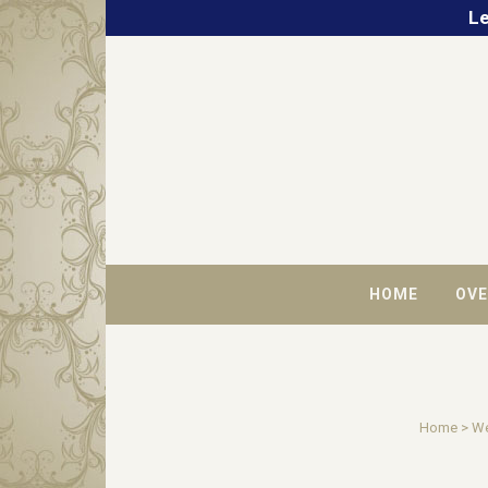
Le
HOME
OVE
Home
>
W