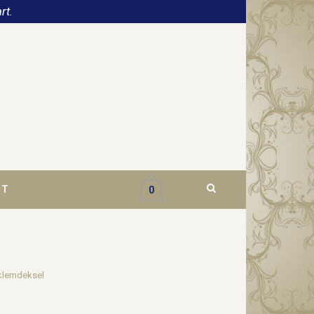
rt.
CT
0
 klemdeksel