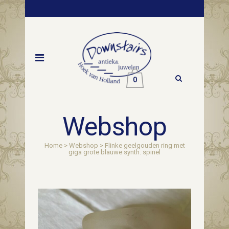
0
Webshop
Home
>
Webshop
>
Flinke geelgouden ring met
giga grote blauwe synth. spinel