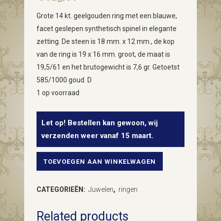
Grote 14 kt. geelgouden ring met een blauwe,
facet geslepen synthetisch spinel in elegante
zetting. De steen is 18 mm. x 12 mm., de kop
van de ring is 19 x 16 mm. groot, de maat is
19,5/61 en het brutogewicht is 7,6 gr. Getoetst
585/1000 goud. D
1 op voorraad
Let op! Bestellen kan gewoon, wij
verzenden weer vanaf 15 maart.
TOEVOEGEN AAN WINKELWAGEN
Flinke
geelgouden
CATEGORIEËN:
Juwelen
,
ringen
ring
Related products
met