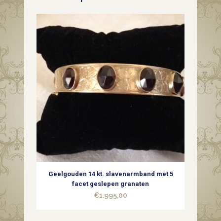
giga
grote
blauwe
synth.
spinel
quantity
Geelgouden 14 kt. slavenarmband met 5
facet geslepen granaten
€
1.995,00